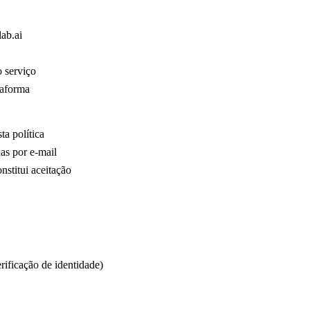
lab.ai
o serviço
taforma
ta política
das por e-mail
nstitui aceitação
rificação de identidade)